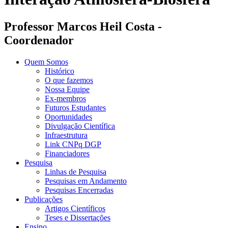
Professor Marcos Heil Costa -
Coordenador
Quem Somos
Histórico
O que fazemos
Nossa Equipe
Ex-membros
Futuros Estudantes
Oportunidades
Divulgação Científica
Infraestrutura
Link CNPq DGP
Financiadores
Pesquisa
Linhas de Pesquisa
Pesquisas em Andamento
Pesquisas Encerradas
Publicações
Artigos Científicos
Teses e Dissertações
Ensino