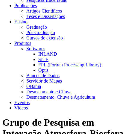
Pesquisas Encerradas
Publicações
Artigos Científicos
Teses e Dissertações
Ensino
Graduação
Pós Graduação
Cursos de extensão
Produtos
Softwares
INLAND
SITE
FPL (Fortran Processing Library)
Optis
Bancos de Dados
Servidor de Mapas
OBahia
Desmatamento e Chuva
Desmatamento, Chuva e Agricultura
Eventos
Vídeos
Grupo de Pesquisa em
Interação Atmosfera-Biosfera