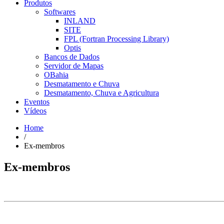
Produtos
Softwares
INLAND
SITE
FPL (Fortran Processing Library)
Optis
Bancos de Dados
Servidor de Mapas
OBahia
Desmatamento e Chuva
Desmatamento, Chuva e Agricultura
Eventos
Vídeos
Home
/
Ex-membros
Ex-membros