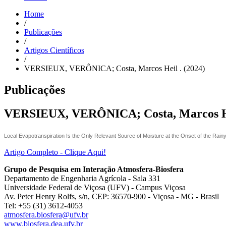
Home
/
Publicações
/
Artigos Científicos
/
VERSIEUX, VERÔNICA; Costa, Marcos Heil . (2024)
Publicações
VERSIEUX, VERÔNICA; Costa, Marcos Hei
Local Evapotranspiration Is the Only Relevant Source of Moisture at the Onset of the Rai
Artigo Completo - Clique Aqui!
Grupo de Pesquisa em Interação Atmosfera-Biosfera
Departamento de Engenharia Agrícola - Sala 331
Universidade Federal de Viçosa (UFV) - Campus Viçosa
Av. Peter Henry Rolfs, s/n, CEP: 36570-900 - Viçosa - MG - Brasil
Tel: +55 (31) 3612-4053
atmosfera.biosfera@ufv.br
www.biosfera.dea.ufv.br