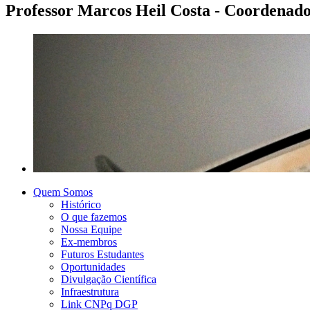
Professor Marcos Heil Costa - Coordenad
Quem Somos
Histórico
O que fazemos
Nossa Equipe
Ex-membros
Futuros Estudantes
Oportunidades
Divulgação Científica
Infraestrutura
Link CNPq DGP