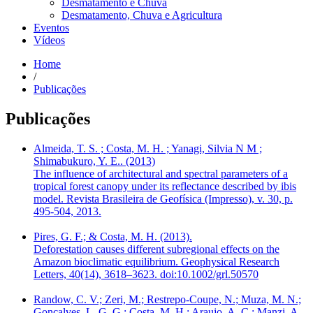
Desmatamento e Chuva
Desmatamento, Chuva e Agricultura
Eventos
Vídeos
Home
/
Publicações
Publicações
Almeida, T. S. ; Costa, M. H. ; Yanagi, Silvia N M ;
Shimabukuro, Y. E.. (2013)
The influence of architectural and spectral parameters of a
tropical forest canopy under its reflectance described by ibis
model. Revista Brasileira de Geofísica (Impresso), v. 30, p.
495-504, 2013.
Pires, G. F.; & Costa, M. H. (2013).
Deforestation causes different subregional effects on the
Amazon bioclimatic equilibrium. Geophysical Research
Letters, 40(14), 3618–3623. doi:10.1002/grl.50570
Randow, C. V.; Zeri, M.; Restrepo-Coupe, N.; Muza, M. N.;
Gonçalves, L. G. G.; Costa, M. H.; Araujo, A. C.; Manzi, A.