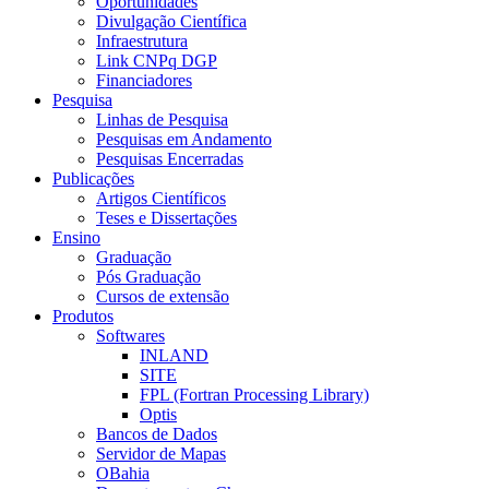
Oportunidades
Divulgação Científica
Infraestrutura
Link CNPq DGP
Financiadores
Pesquisa
Linhas de Pesquisa
Pesquisas em Andamento
Pesquisas Encerradas
Publicações
Artigos Científicos
Teses e Dissertações
Ensino
Graduação
Pós Graduação
Cursos de extensão
Produtos
Softwares
INLAND
SITE
FPL (Fortran Processing Library)
Optis
Bancos de Dados
Servidor de Mapas
OBahia