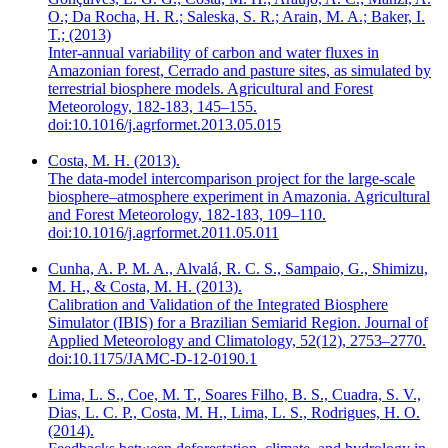
O.; Da Rocha, H. R.; Saleska, S. R.; Arain, M. A.; Baker, I.
T.; (2013)
Inter-annual variability of carbon and water fluxes in
Amazonian forest, Cerrado and pasture sites, as simulated by
terrestrial biosphere models. Agricultural and Forest
Meteorology, 182-183, 145–155.
doi:10.1016/j.agrformet.2013.05.015
Costa, M. H. (2013).
The data-model intercomparison project for the large-scale
biosphere–atmosphere experiment in Amazonia. Agricultural
and Forest Meteorology, 182-183, 109–110.
doi:10.1016/j.agrformet.2011.05.011
Cunha, A. P. M. A., Alvalá, R. C. S., Sampaio, G., Shimizu,
M. H., & Costa, M. H. (2013).
Calibration and Validation of the Integrated Biosphere
Simulator (IBIS) for a Brazilian Semiarid Region. Journal of
Applied Meteorology and Climatology, 52(12), 2753–2770.
doi:10.1175/JAMC-D-12-0190.1
Lima, L. S., Coe, M. T., Soares Filho, B. S., Cuadra, S. V.,
Dias, L. C. P., Costa, M. H., Lima, L. S., Rodrigues, H. O.
(2014).