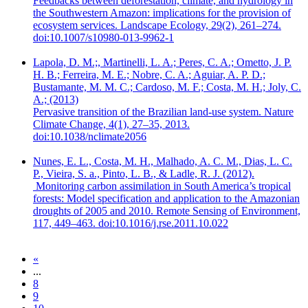
Feedbacks between deforestation, climate, and hydrology in
the Southwestern Amazon: implications for the provision of
ecosystem services. Landscape Ecology, 29(2), 261–274.
doi:10.1007/s10980-013-9962-1
Lapola, D. M.;, Martinelli, L. A.; Peres, C. A.; Ometto, J. P.
H. B.; Ferreira, M. E.; Nobre, C. A.; Aguiar, A. P. D.;
Bustamante, M. M. C.; Cardoso, M. F.; Costa, M. H.; Joly, C.
A.; (2013)
Pervasive transition of the Brazilian land-use system. Nature
Climate Change, 4(1), 27–35, 2013.
doi:10.1038/nclimate2056
Nunes, E. L., Costa, M. H., Malhado, A. C. M., Dias, L. C.
P., Vieira, S. a., Pinto, L. B., & Ladle, R. J. (2012).
Monitoring carbon assimilation in South America’s tropical
forests: Model specification and application to the Amazonian
droughts of 2005 and 2010. Remote Sensing of Environment,
117, 449–463. doi:10.1016/j.rse.2011.10.022
«
...
8
9