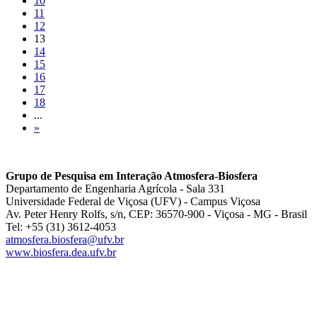
10
11
12
13
14
15
16
17
18
...
»
Grupo de Pesquisa em Interação Atmosfera-Biosfera
Departamento de Engenharia Agrícola - Sala 331
Universidade Federal de Viçosa (UFV) - Campus Viçosa
Av. Peter Henry Rolfs, s/n, CEP: 36570-900 - Viçosa - MG - Brasil
Tel: +55 (31) 3612-4053
atmosfera.biosfera@ufv.br
www.biosfera.dea.ufv.br